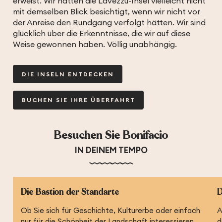
erweist. Wir hätten die Lavezzu-Insel vielleicht nicht
mit demselben Blick besichtigt, wenn wir nicht vor
der Anreise den Rundgang verfolgt hätten. Wir sind
glücklich über die Erkenntnisse, die wir auf diese
Weise gewonnen haben. Völlig unabhängig.
DIE INSELN ENTDECKEN
BUCHEN SIE IHRE ÜBERFAHRT
Besuchen Sie Bonifacio
IN DEINEM TEMPO
Die Bastion der Standarte
D
Ob Sie sich für Geschichte, Kulturerbe oder einfach
A
nur für die Schönheit der Landschaft interessieren,
d