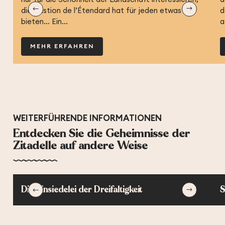
die Bastion de l’Étendard hat für jeden etwas zu
d
bieten… Ein...
a
MEHR ERFAHREN
WEITERFÜHRENDE INFORMATIONEN
Entdecken Sie die Geheimnisse der
Zitadelle auf andere Weise
Die Einsiedelei der Dreifaltigkeit
S