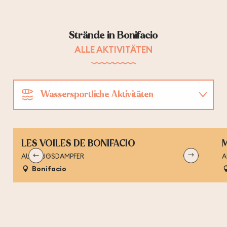
Strände in Bonifacio
ALLE AKTIVITÄTEN
Wassersportliche Aktivitäten
Alle Strände
LES VOILES DE BONIFACIO
Ausflüge
AUSFLUGSDAMPFER
A
Bonifacio