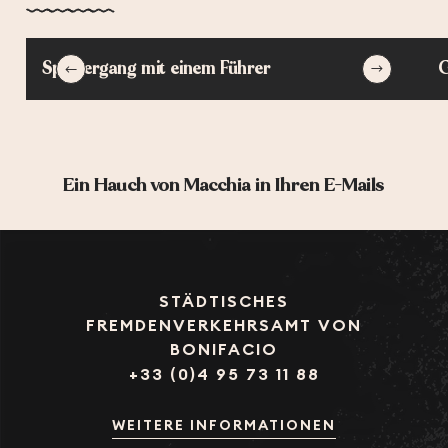
ALPA CORSE
ALCUDINA CANYON
XTREM SUD CANYON
Spaziergang mit einem Führer
G
ACQUA E NATURA
Ein Hauch von Macchia in Ihren E-Mails
STÄDTISCHES
FREMDENVERKEHRSAMT VON
BONIFACIO
+33 (0)4 95 73 11 88
WEITERE INFORMATIONEN