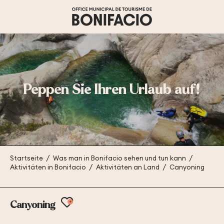
Aller
au
contenu
principal
Peppen Sie Ihren Urlaub auf!
Startseite
Was man in Bonifacio sehen und tun kann
Aktivitäten in Bonifacio
Aktivitäten an Land
Canyoning
Ajouter aux favoris
Canyoning