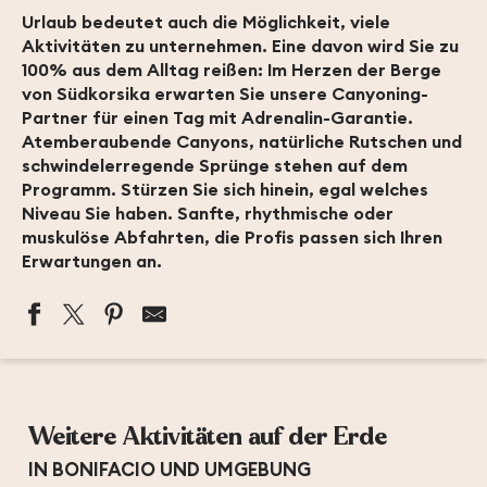
Urlaub bedeutet auch die Möglichkeit, viele
Aktivitäten zu unternehmen. Eine davon wird Sie zu
100% aus dem Alltag reißen: Im Herzen der Berge
von Südkorsika erwarten Sie unsere Canyoning-
Partner für einen Tag mit Adrenalin-Garantie.
Atemberaubende Canyons, natürliche Rutschen und
schwindelerregende Sprünge stehen auf dem
Programm. Stürzen Sie sich hinein, egal welches
Niveau Sie haben. Sanfte, rhythmische oder
muskulöse Abfahrten, die Profis passen sich Ihren
Erwartungen an.
CORSICA MADNESS
BAVELLA CANYON
CORSICA CANYON
Weitere Aktivitäten auf der Erde
CORSICA FOREST
CORSE MONTAGNE
IN BONIFACIO UND UMGEBUNG