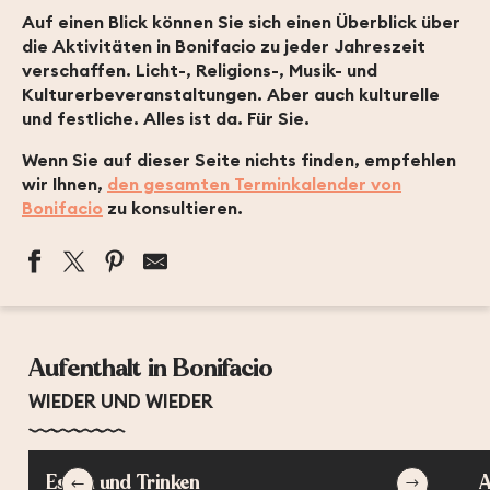
Auf einen Blick können Sie sich einen Überblick über
die Aktivitäten in Bonifacio zu jeder Jahreszeit
verschaffen. Licht-, Religions-, Musik- und
Kulturerbeveranstaltungen. Aber auch kulturelle
und festliche. Alles ist da. Für Sie.
Wenn Sie auf dieser Seite nichts finden, empfehlen
wir Ihnen,
den gesamten Terminkalender von
Bonifacio
zu konsultieren.
MARCHÉ DU MARDI MATIN
MARCHÉ DU VENDREDI MATIN
Aufenthalt in Bonifacio
EXPOSITION DE L'ARTISTE TANI TELAS
BIENNALE INTERNATIONALE DE BONIFACIO DES ARTS
WIEDER UND WIEDER
LES JEUDIS POLYPHONIQUES DE BONIFACIO
EXPOSITION NIMU DORMI - BIENNALE DE RENAVA
EXPOSITION NOCTURNE HORS LES MURS : TEMPI
Essen und Trinken
A
CONCERT AIRS SACRÉS ET OPÉRA