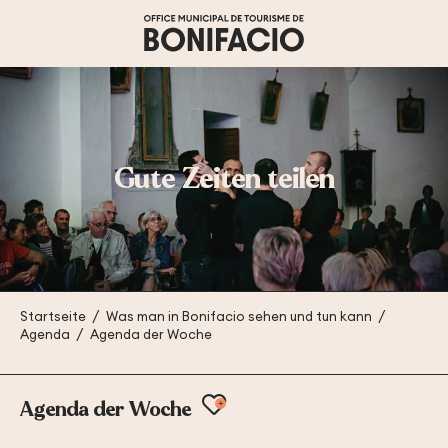
Aller
au
contenu
principal
Gute Zeiten teilen
Startseite
Was man in Bonifacio sehen und tun kann
Agenda
Agenda der Woche
Ajouter aux favoris
Agenda der Woche