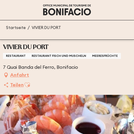
Aller
au
contenu
principal
Startseite
VIVIER DU PORT
VIVIER DU PORT
RESTAURANT
RESTAURANT FISCH UND MUSCHELN
MEERESFRÜCHTE
7 Quai Banda del Ferro, Bonifacio
Anfahrt
Ajouter aux favoris
Teilen