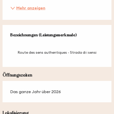
Mehr anzeigen
Leistungensmöglichkeiten
Bezeichnungen (Leistungsmerkmale)
Bezeichnungen (Leistungsmerkmale)
Route des sens authentiques - Strada di i sensi
Öffnungszeiten
Das ganze Jahr über 2026
Lokalisierung