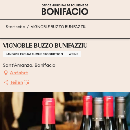
Aller
au
contenu
principal
Startseite
VIGNOBLE BUZZO BUNIFAZZIU
VIGNOBLE BUZZO BUNIFAZZIU
LANDWIRTSCHAFTLICHE PRODUKTION
WEINE
Sant'Amanza, Bonifacio
Anfahrt
Ajouter aux favoris
Teilen