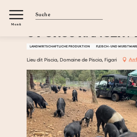
Aller
iten
Startseite
U PORCU RANGER MAXENCE FINIDORI
au
contenu
Suche
Menü
principal
U PORCU RANGER M
LANDWIRTSCHAFTLICHE PRODUKTION
FLEISCH- UND WURSTWAR
Anf
Lieu dit Piscia, Domaine de Piscia, Figari