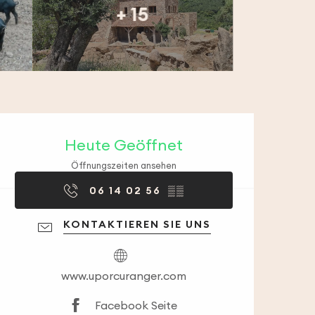
+ 15
Öffnungszeiten & 
Heute Geöffnet
Öffnungszeiten ansehen
06 14 02 56
▒▒
KONTAKTIEREN SIE UNS
www.uporcuranger.com
Facebook Seite