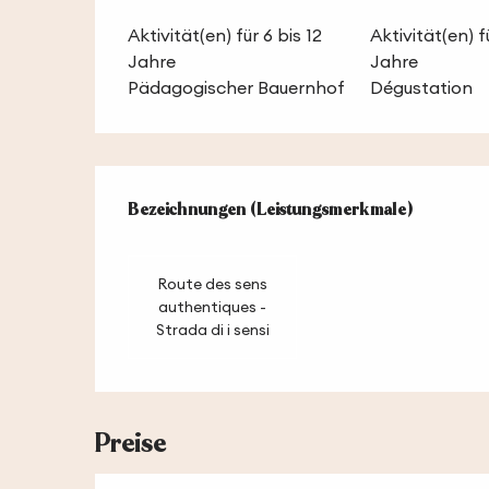
Aktivität(en) für 6 bis 12
Aktivität(en) fü
Jahre
Jahre
Pädagogischer Bauernhof
Dégustation
Leistungensmög
Bezeichnungen (Leistungsmerkmale)
Bezeichnungen (Leistungsmerkmale)
Route des sens
authentiques -
Strada di i sensi
Preise