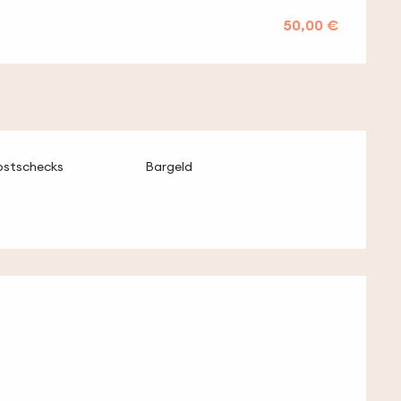
50,00 €
ostschecks
Bargeld