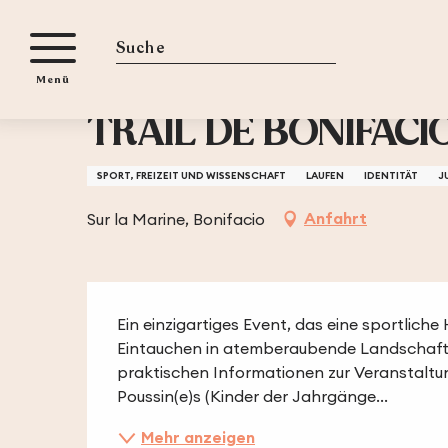
Aller
iten
Startseite
TRAIL DE BONIFACIO
au
contenu
Suche
Menü
principal
24. oktober > 25. oktober
TRAIL DE BONIFACI
SPORT, FREIZEIT UND WISSENSCHAFT
LAUFEN
IDENTITÄT
J
Anfahrt
Sur la Marine, Bonifacio
Beschreibung
Ein einzigartiges Event, das eine sportliche
Eintauchen in atemberaubende Landschaften
praktischen Informationen zur Veranstaltun
Poussin(e)s (Kinder der Jahrgänge...
Mehr anzeigen