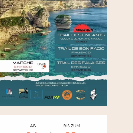
Öffnungszeiten & 
AB
BIS ZUM