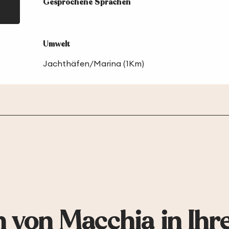
Gesprochene Sprachen
Gesprochene Sprachen
Umwelt
Umwelt
Jachthäfen/Marina
(1Km)
 von Macchia in Ihr