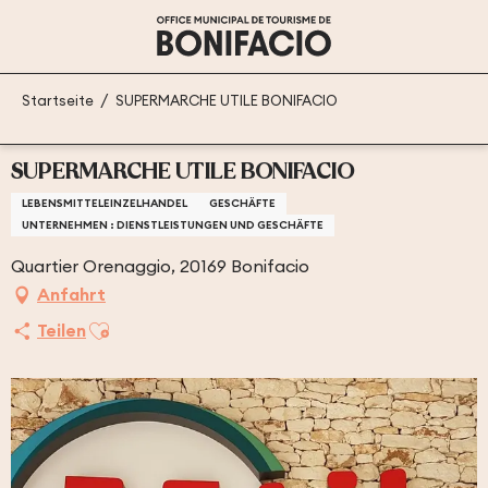
Aller
au
contenu
principal
Startseite
SUPERMARCHE UTILE BONIFACIO
SUPERMARCHE UTILE BONIFACIO
LEBENSMITTELEINZELHANDEL
GESCHÄFTE
UNTERNEHMEN : DIENSTLEISTUNGEN UND GESCHÄFTE
Quartier Orenaggio, 20169 Bonifacio
Anfahrt
Ajouter aux favoris
Teilen