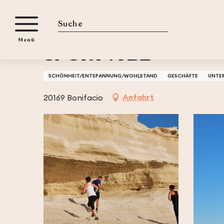
Aller
iten
Startseite
SPORT'A BÈ
au
contenu
Suche
Menü
principal
SPORT'A BÈ
SCHÖNHEIT/ENTSPANNUNG/WOHLSTAND
GESCHÄFTE
UNTER
Anfahrt
20169 Bonifacio