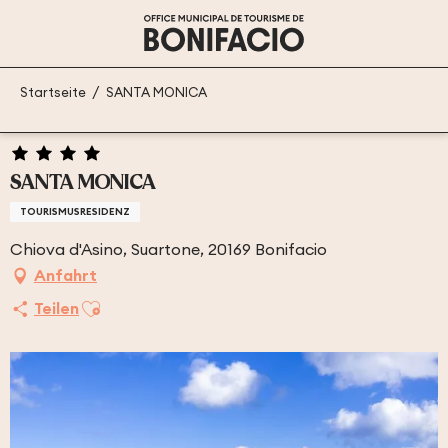
Aller
au
contenu
principal
Startseite
SANTA MONICA
SANTA MONICA
TOURISMUSRESIDENZ
Chiova d'Asino, Suartone, 20169 Bonifacio
Anfahrt
Ajouter aux favoris
Teilen