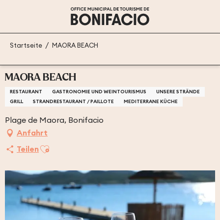
Aller
au
contenu
principal
Startseite
MAORA BEACH
MAORA BEACH
RESTAURANT
GASTRONOMIE UND WEINTOURISMUS
UNSERE STRÄNDE
GRILL
STRANDRESTAURANT / PAILLOTE
MEDITERRANE KÜCHE
Plage de Maora, Bonifacio
Anfahrt
Ajouter aux favoris
Teilen