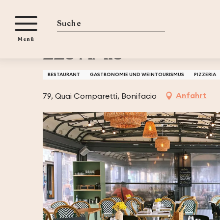
Aller
iten
Startseite
LES AMIS
au
contenu
Suche
Menü
principal
LES AMIS
RESTAURANT
GASTRONOMIE UND WEINTOURISMUS
PIZZERIA
Anfahrt
79, Quai Comparetti, Bonifacio