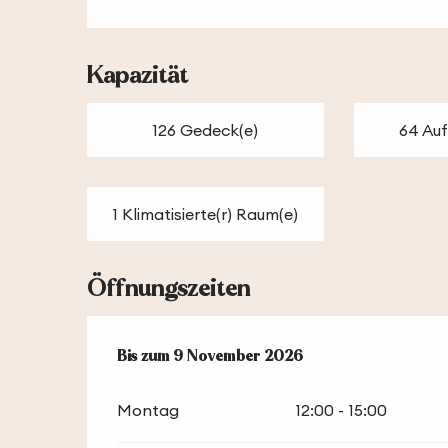
Kapazität
126 Gedeck(e)
64 Auf
1 Klimatisierte(r) Raum(e)
Öffnungszeiten
vom
Bis zum
19 März 2026
9 November 2026
bis zum
9 November 2026
Montag
12:00 - 15:00