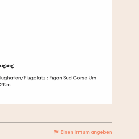
ugang
ugang
lughafen/Flugplatz : Figari Sud Corse Um
22Km
Einen Irrtum angeben