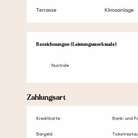
Terrasse
Klimaanlage
Leistungensmög
Bezeichnungen (Leistungsmerkmale)
Bezeichnungen (Leistungsmerkmale)
Nustrale
Zahlungsart
Kreditkarte
Bank- und P
Bargeld
Ticketresta