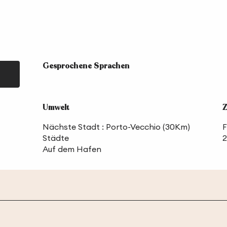
Gesprochene Sprachen
Gesprochene Sprachen
Umwelt
Umwelt
Z
Z
Nächste Stadt :
Porto-Vecchio
(30Km)
F
Städte
Auf dem Hafen