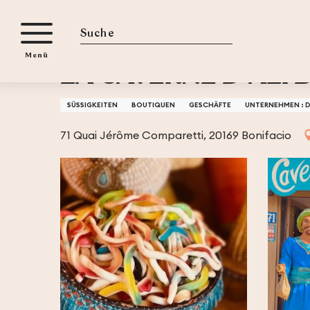
Aller
iten
Startseite
LA CAVERNE D'ALI BONBON
au
contenu
Suche
Menü
principal
LA CAVERNE D'ALI
SÜSSIGKEITEN
BOUTIQUEN
GESCHÄFTE
UNTERNEHMEN : 
71 Quai Jérôme Comparetti, 20169 Bonifacio