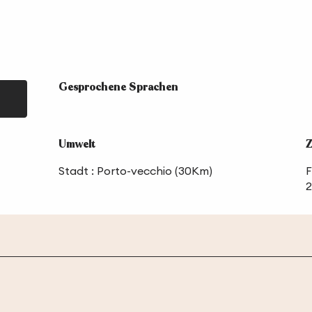
Gesprochene Sprachen
Gesprochene Sprachen
Umwelt
Umwelt
Z
Z
Stadt :
Porto-vecchio
(30Km)
F