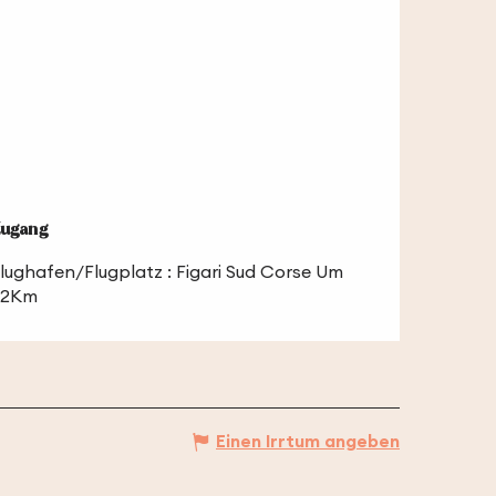
ugang
ugang
lughafen/Flugplatz : Figari Sud Corse Um
22Km
Einen Irrtum angeben