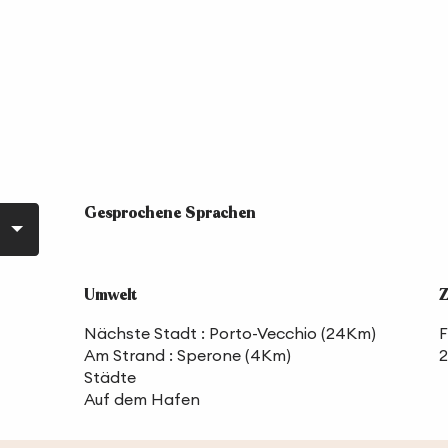
Gesprochene Sprachen
Gesprochene Sprachen
Umwelt
Umwelt
Z
Z
Nächste Stadt :
Porto-Vecchio
(24Km)
F
Am Strand :
Sperone
(4Km)
Städte
Auf dem Hafen