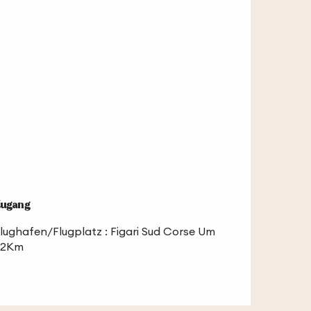
ugang
ugang
lughafen/Flugplatz : Figari Sud Corse Um
22Km