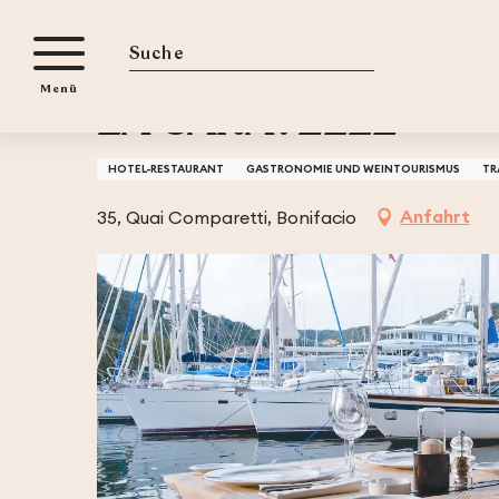
Aller
iten
Startseite
LA CARAVELLE
au
contenu
Suche
Menü
principal
LA CARAVELLE
HOTEL-RESTAURANT
GASTRONOMIE UND WEINTOURISMUS
TR
Anfahrt
35, Quai Comparetti, Bonifacio