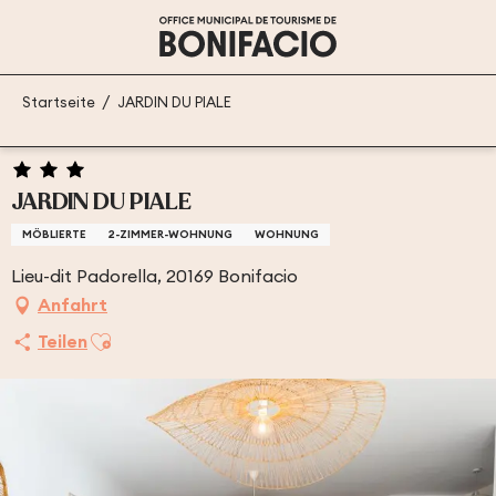
Aller
au
contenu
principal
Startseite
JARDIN DU PIALE
JARDIN DU PIALE
MÖBLIERTE
2-ZIMMER-WOHNUNG
WOHNUNG
Lieu-dit Padorella, 20169 Bonifacio
Anfahrt
Ajouter aux favoris
Teilen