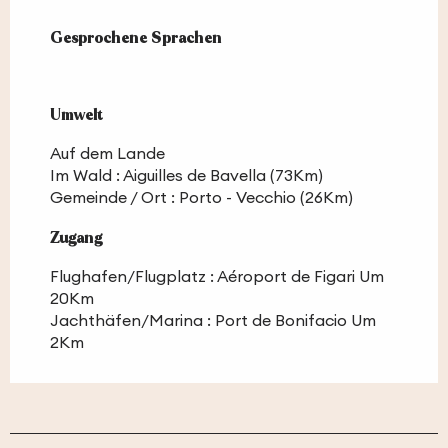
Gesprochene Sprachen
Gesprochene Sprachen
Umwelt
Umwelt
Auf dem Lande
Im Wald :
Aiguilles de Bavella
(73Km)
Gemeinde / Ort :
Porto - Vecchio
(26Km)
Zugang
Zugang
Flughafen/Flugplatz : Aéroport de Figari Um
20Km
Jachthäfen/Marina : Port de Bonifacio Um
2Km