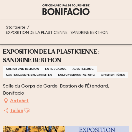
Aller
au
contenu
principal
Startseite
EXPOSITION DE LA PLASTICIENNE : SANDRINE BERTHON
EXPOSITION DE LA PLASTICIENNE :
SANDRINE BERTHON
KULTUR UND RELIGION
ENTDECKUNG
AUSSTELLUNG
KOSTENLOSE FEIERLICHKEITEN
KULTURVERANSTALTUNG
OFFENEN TÜREN
Salle du Corps de Garde, Bastion de l'Étendard,
Bonifacio
Anfahrt
Ajouter aux favoris
Teilen