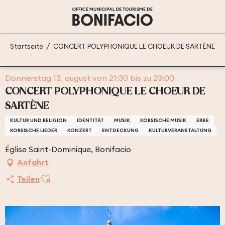
Aller
au
contenu
principal
Startseite
CONCERT POLYPHONIQUE LE CHOEUR DE SARTÈNE
Donnerstag 13. august von 21:30 bis zu 23:00
CONCERT POLYPHONIQUE LE CHOEUR DE
SARTÈNE
KULTUR UND RELIGION
IDENTITÄT
MUSIK
KORSISCHE MUSIK
ERBE
KORSISCHE LIEDER
KONZERT
ENTDECKUNG
KULTURVERANSTALTUNG
Église Saint-Dominique, Bonifacio
Anfahrt
Ajouter aux favoris
Teilen