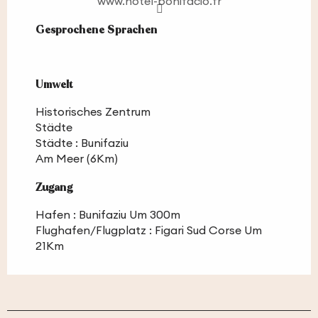
www.hotel-bonifacio.fr
Gesprochene Sprachen
Gesprochene Sprachen
Umwelt
Umwelt
Historisches Zentrum
Städte
Städte :
Bunifaziu
Am Meer
(6Km)
Zugang
Zugang
Hafen : Bunifaziu Um 300m
Flughafen/Flugplatz : Figari Sud Corse Um
21Km