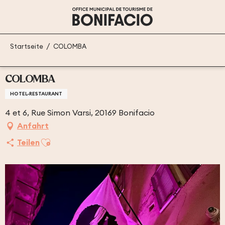
Aller
au
contenu
principal
Startseite
COLOMBA
COLOMBA
HOTEL-RESTAURANT
4 et 6, Rue Simon Varsi, 20169 Bonifacio
Anfahrt
Ajouter aux favoris
Teilen