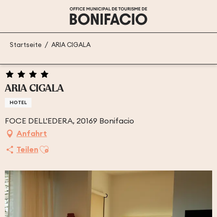
Aller
au
contenu
principal
Startseite
ARIA CIGALA
ARIA CIGALA
HOTEL
FOCE DELL'EDERA, 20169 Bonifacio
Anfahrt
Ajouter aux favoris
Teilen