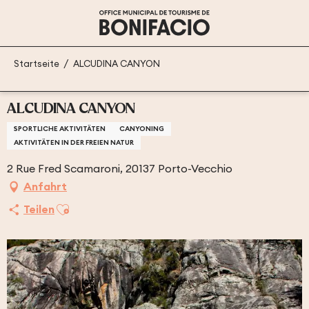
Aller
au
contenu
principal
Startseite
ALCUDINA CANYON
ALCUDINA CANYON
SPORTLICHE AKTIVITÄTEN
CANYONING
AKTIVITÄTEN IN DER FREIEN NATUR
2 Rue Fred Scamaroni, 20137 Porto-Vecchio
Anfahrt
Ajouter aux favoris
Teilen