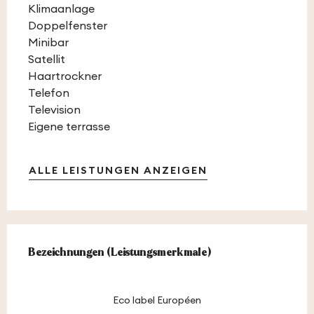
Klimaanlage
Doppelfenster
Minibar
Satellit
Haartrockner
Telefon
Television
Eigene terrasse
ALLE LEISTUNGEN ANZEIGEN
Leistungensmöglichkeiten
Bezeichnungen (Leistungsmerkmale)
Bezeichnungen (Leistungsmerkmale)
Eco label Européen