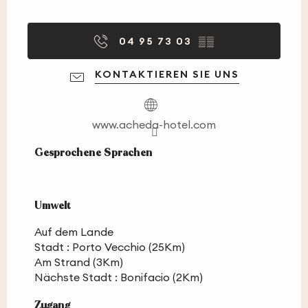
04 95 73 03
▒▒
KONTAKTIEREN SIE UNS
www.acheda-hotel.com
Gesprochene Sprachen
Gesprochene Sprachen
Umwelt
Umwelt
Auf dem Lande
Stadt :
Porto Vecchio
(25Km)
Am Strand
(3Km)
Nächste Stadt :
Bonifacio
(2Km)
Zugang
Zugang