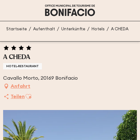
Aller
au
contenu
principal
Startseite
Aufenthalt
Unterkünfte
Hotels
A CHEDA
A CHEDA
HOTEL-RESTAURANT
Cavallo Morto, 20169 Bonifacio
Anfahrt
Ajouter aux favoris
Teilen