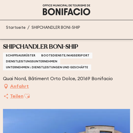
Aller
au
contenu
principal
Startseite
SHIPCHANDLER BONI-SHIP
SHIPCHANDLER BONI-SHIP
SCHIFFSAUSRÜSTER
BOOTSDIENSTE/WASSERSPORT
DIENSTLEISTUNGSUNTERNEHMEN
UNTERNEHMEN : DIENSTLEISTUNGEN UND GESCHÄFTE
Quai Nord, Bâtiment Orto Dolce, 20169 Bonifacio
Anfahrt
Ajouter aux favoris
Teilen