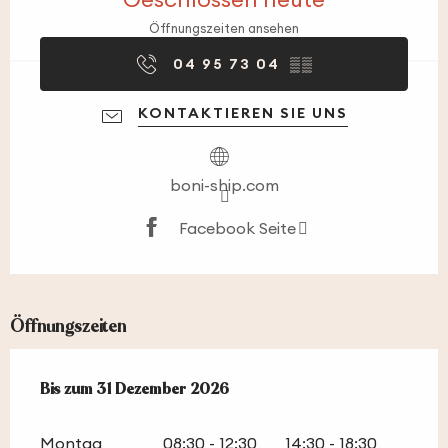
Öffnungszeiten ansehen
04 95 73 04
▒▒
KONTAKTIEREN SIE UNS
boni-ship.com
Facebook Seite
Öffnungszeiten
vom
Bis zum
5 Januar 2026
31 Dezember 2026
bis zum
31 Dezember 2026
Montag
08:30 - 12:30
14:30 - 18:30