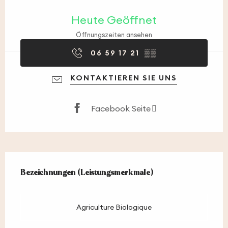
Öffnungszeiten & Kontaktdaten
Heute Geöffnet
Öffnungszeiten ansehen
06 59 17 21
▒▒
KONTAKTIEREN SIE UNS
Facebook Seite
Leistungensmöglichkeiten
Bezeichnungen (Leistungsmerkmale)
Bezeichnungen (Leistungsmerkmale)
Agriculture Biologique