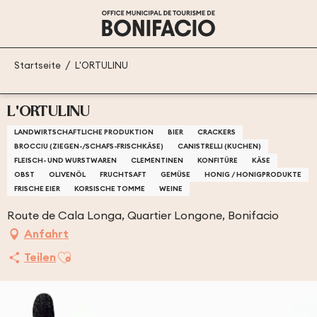
Aller
au
contenu
principal
Startseite
L'ORTULINU
L'ORTULINU
LANDWIRTSCHAFTLICHE PRODUKTION
BIER
CRACKERS
BROCCIU (ZIEGEN-/SCHAFS-FRISCHKÄSE)
CANISTRELLI (KUCHEN)
FLEISCH- UND WURSTWAREN
CLEMENTINEN
KONFITÜRE
KÄSE
OBST
OLIVENÖL
FRUCHTSAFT
GEMÜSE
HONIG / HONIGPRODUKTE
FRISCHE EIER
KORSISCHE TOMME
WEINE
Route de Cala Longa, Quartier Longone, Bonifacio
Anfahrt
Ajouter aux favoris
Teilen